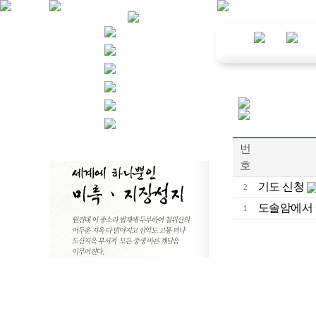
번
호
기도 신청
2
도솔암에서 
1