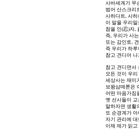
사바세계가 무슨
범어 산스크리
사하다트, 사하
이 말을 우리말
참을 인(忍)자, 
즉, 우리가 사는
또는 감인토, 견
즉 우리가 하루
참고 견디어 나
참고 견디면서 
모든 것이 우리
세상사는 재미가
보왕삼매론은 
어떤 마음가짐을
옛 선사들이 교
말하자면 생활의
또 순경계가 아
자기 관리에 대
이제 제가 읽고