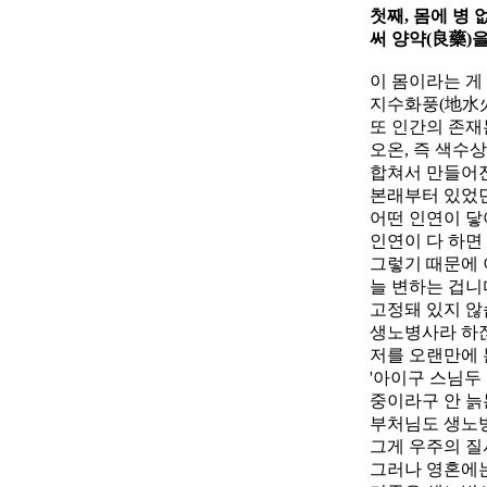
첫째, 몸에 병
써 양약(良藥)
이 몸이라는 게
지수화풍(地水火
또 인간의 존재
오온, 즉 색수
합쳐서 만들어진
본래부터 있었던
어떤 인연이 닿
인연이 다 하면
그렇기 때문에 
늘 변하는 겁니
고정돼 있지 않
생노병사라 하
저를 오랜만에 
'아이구 스님두
중이라구 안 늙
부처님도 생노병
그게 우주의 질
그러나 영혼에는