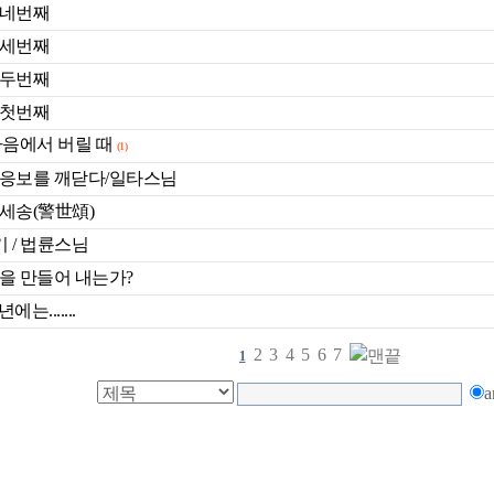
 네번째
 세번째
 두번째
 첫번째
마음에서 버릴 때
(1)
응보를 깨닫다/일타스님
세송(警世頌)
기 / 법륜스님
을 만들어 내는가?
에는.......
2
3
4
5
6
7
1
a