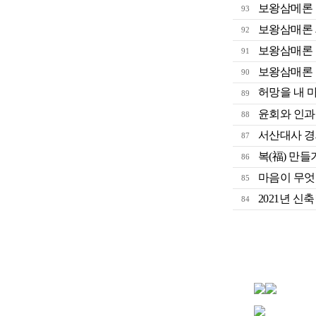
보왕삼메론
93
보왕삼매론
92
보왕삼매론
91
보왕삼매론
90
허망을 내 
89
윤회와 인과
88
서산대사 경
87
복(福) 만들
86
마음이 무엇
85
2021년 신축년
84