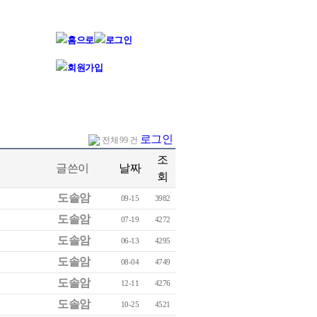
로그인
전체 99 건
조
글쓴이
날짜
회
도솔암
09-15
3982
도솔암
07-19
4272
도솔암
06-13
4295
도솔암
08-04
4749
도솔암
12-11
4276
도솔암
10-25
4521